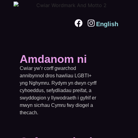
English
Amdanom ni
Cwiar yw’r corff gwarchod
annibynnol dros hawliau LGBTI+
yng Nghymru. Rydym yn dwyn cyrff
cyhoeddus, sefydliadau preifat, a
swyddogion y llywodraeth i gyfrif er
mwyn sicrhau Cymru fwy diogel a
thecach.