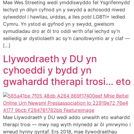
Mae Wes Streeting wedi ymddiswyddo fel Ysgrifennydd
Iechyd yn dilyn cyfnod yn y swydd a achosodd niwed
sylweddol i hawliau, urddas, a lles pobl LGBTI+ ledled
Cymru. Yn ystod ei gyfnod yn y swydd, gwelsom
symudiadau dro ar ôl tro oddi wrth ofal iechyd sy’n
seiliedig ar dystiolaeth ac sy’n canolbwyntio ar y claf —
[…]
Llywodraeth y DU yn
cyhoeddi y bydd yn
gwahardd therapi trosi… eto
Mae Llywodraeth y DU wedi addo unwaith eto wahardd
therapi trosi — mwy nag wyth mlynedd ar ôl ymrwymo i
wneud hynny gyntaf. Ers 2018, mae llywodraethau