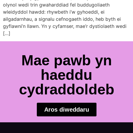
olynol wedi trin gwaharddiad fel buddugoliaeth
wleidyddol hawdd: rhywbeth i’w gyhoeddi, ei
ailgadarnhau, a signalu cefnogaeth iddo, heb byth ei
gyflawni’n llawn. Yn y cyfamser, mae’r dystiolaeth wedi
[…]
Mae pawb yn
haeddu
cydraddoldeb
Aros diweddaru