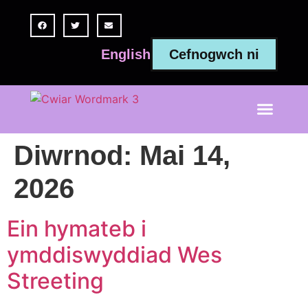
Cefnogwch ni
English
Diwrnod:
Mai 14,
2026
Ein hymateb i
ymddiswyddiad Wes
Streeting