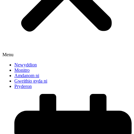
Menu
Newyddion
Monitro
Amdanom ni
Gweithio gyda ni
Pryderon