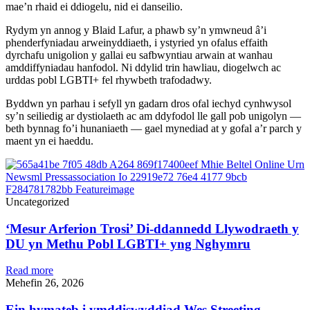
mae’n rhaid ei ddiogelu, nid ei danseilio.
Rydym yn annog y Blaid Lafur, a phawb sy’n ymwneud â’i
phenderfyniadau arweinyddiaeth, i ystyried yn ofalus effaith
dyrchafu unigolion y gallai eu safbwyntiau arwain at wanhau
amddiffyniadau hanfodol. Ni ddylid trin hawliau, diogelwch ac
urddas pobl LGBTI+ fel rhywbeth trafodadwy.
Byddwn yn parhau i sefyll yn gadarn dros ofal iechyd cynhwysol
sy’n seiliedig ar dystiolaeth ac am ddyfodol lle gall pob unigolyn —
beth bynnag fo’i hunaniaeth — gael mynediad at y gofal a’r parch y
maent yn ei haeddu.
Uncategorized
‘Mesur Arferion Trosi’ Di-ddannedd Llywodraeth y
DU yn Methu Pobl LGBTI+ yng Nghymru
Read more
Mehefin 26, 2026
Ein hymateb i ymddiswyddiad Wes Streeting