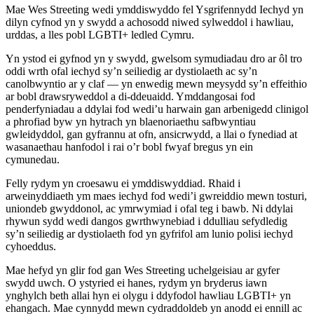
Mae Wes Streeting wedi ymddiswyddo fel Ysgrifennydd Iechyd yn
dilyn cyfnod yn y swydd a achosodd niwed sylweddol i hawliau,
urddas, a lles pobl LGBTI+ ledled Cymru.
Yn ystod ei gyfnod yn y swydd, gwelsom symudiadau dro ar ôl tro
oddi wrth ofal iechyd sy’n seiliedig ar dystiolaeth ac sy’n
canolbwyntio ar y claf — yn enwedig mewn meysydd sy’n effeithio
ar bobl drawsryweddol a di-ddeuaidd. Ymddangosai fod
penderfyniadau a ddylai fod wedi’u harwain gan arbenigedd clinigol
a phrofiad byw yn hytrach yn blaenoriaethu safbwyntiau
gwleidyddol, gan gyfrannu at ofn, ansicrwydd, a llai o fynediad at
wasanaethau hanfodol i rai o’r bobl fwyaf bregus yn ein
cymunedau.
Felly rydym yn croesawu ei ymddiswyddiad. Rhaid i
arweinyddiaeth ym maes iechyd fod wedi’i gwreiddio mewn tosturi,
uniondeb gwyddonol, ac ymrwymiad i ofal teg i bawb. Ni ddylai
rhywun sydd wedi dangos gwrthwynebiad i ddulliau sefydledig
sy’n seiliedig ar dystiolaeth fod yn gyfrifol am lunio polisi iechyd
cyhoeddus.
Mae hefyd yn glir fod gan Wes Streeting uchelgeisiau ar gyfer
swydd uwch. O ystyried ei hanes, rydym yn bryderus iawn
ynghylch beth allai hyn ei olygu i ddyfodol hawliau LGBTI+ yn
ehangach. Mae cynnydd mewn cydraddoldeb yn anodd ei ennill ac